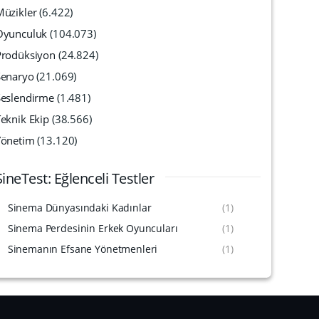
Müzikler
(6.422)
Oyunculuk
(104.073)
Prodüksiyon
(24.824)
Senaryo
(21.069)
Seslendirme
(1.481)
eknik Ekip
(38.566)
Yönetim
(13.120)
SineTest: Eğlenceli Testler
Sinema Dünyasındaki Kadınlar
(1)
Sinema Perdesinin Erkek Oyuncuları
(1)
Sinemanın Efsane Yönetmenleri
(1)