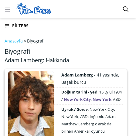
FILTERS
Anasayfa
»
Biyografi
Biyografi
Adam Lamberg: Hakkında
Adam Lamberg
41 yaşında
Başak burcu
Doğum tarihi - yeri
15 Eylül 1984
New York City
,
New York
,
ABD
Uyruk / Görev
: New York City,
New York, ABD doğumlu Adam
Matthew Lamberg olarak da
bilinen Amerikalı oyuncu