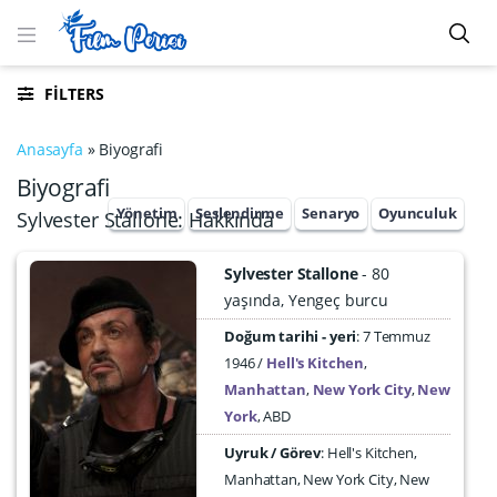
FILTERS
Anasayfa
»
Biyografi
Biyografi
Yönetim
Seslendirme
Senaryo
Oyunculuk
Sylvester Stallone: Hakkında
Sylvester Stallone
80
yaşında
Yengeç burcu
Doğum tarihi - yeri
7 Temmuz
1946
Hell's Kitchen
,
Manhattan
,
New York City
,
New
York
,
ABD
Uyruk / Görev
: Hell's Kitchen,
Manhattan, New York City, New