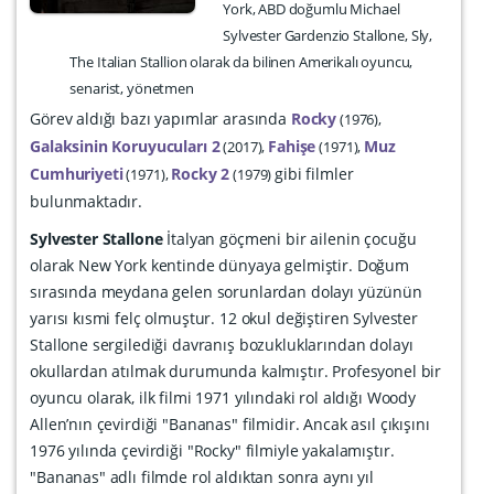
York, ABD doğumlu Michael
Sylvester Gardenzio Stallone, Sly,
The Italian Stallion olarak da bilinen Amerikalı oyuncu,
senarist, yönetmen
Görev aldığı bazı yapımlar arasında
Rocky
1976
Galaksinin Koruyucuları 2
Fahişe
Muz
2017
1971
Cumhuriyeti
Rocky 2
gibi filmler
1971
1979
bulunmaktadır.
Sylvester Stallone
İtalyan göçmeni bir ailenin çocuğu
olarak New York kentinde dünyaya gelmiştir. Doğum
sırasında meydana gelen sorunlardan dolayı yüzünün
yarısı kısmi felç olmuştur. 12 okul değiştiren Sylvester
Stallone sergilediği davranış bozukluklarından dolayı
okullardan atılmak durumunda kalmıştır. Profesyonel bir
oyuncu olarak, ilk filmi 1971 yılındaki rol aldığı Woody
Allen’nın çevirdiği "Bananas" filmidir. Ancak asıl çıkışını
1976 yılında çevirdiği "Rocky" filmiyle yakalamıştır.
"Bananas" adlı filmde rol aldıktan sonra aynı yıl