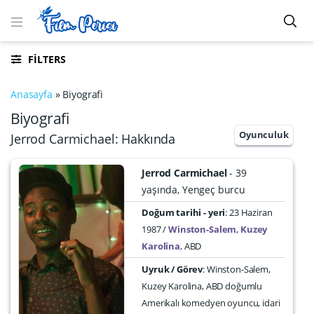
FILTERS
Anasayfa
»
Biyografi
Biyografi
Oyunculuk
Jerrod Carmichael: Hakkında
Jerrod Carmichael
39
yaşında
Yengeç burcu
Doğum tarihi - yeri
23 Haziran
1987
Winston-Salem
,
Kuzey
Karolina
,
ABD
Uyruk / Görev
: Winston-Salem,
Kuzey Karolina, ABD doğumlu
Amerikalı komedyen oyuncu, idari