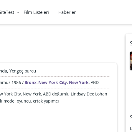
SiteTest
Film Listeleri
Haberler
ında
Yengeç burcu
mmuz 1986
Bronx
,
New York City
,
New York
,
ABD
ew York City, New York, ABD doğumlu Lindsay Dee Lohan
lı model oyuncu, ortak yapımcı