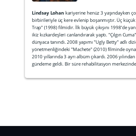
Lindsay Lohan
kariyerine henüz 3 yaşındayken ço
birbirileriyle üç kere evlenip boşanmıştır. Üç küçük
Trap" (1998) filmidir. İlk büyük çıkışını 1998’de y
ikiz kızkardeşleri canlandırarak yaptı. "Çılgın Cuma"
dünyaca tanındı. 2008 yapımı "Ugly Betty" adlı diz
yönetmenliğindeki "Machete" (2010) filminde oynad
2010 yıllarında 3 ayrı albüm çıkardı. 2006 yılından
gündeme geldi. Bir süre rehabilitasyon merkezinde 