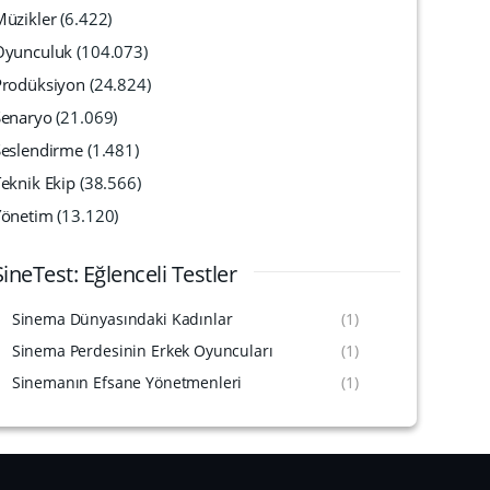
Müzikler
(6.422)
Oyunculuk
(104.073)
Prodüksiyon
(24.824)
Senaryo
(21.069)
Seslendirme
(1.481)
eknik Ekip
(38.566)
Yönetim
(13.120)
SineTest: Eğlenceli Testler
Sinema Dünyasındaki Kadınlar
(1)
Sinema Perdesinin Erkek Oyuncuları
(1)
Sinemanın Efsane Yönetmenleri
(1)