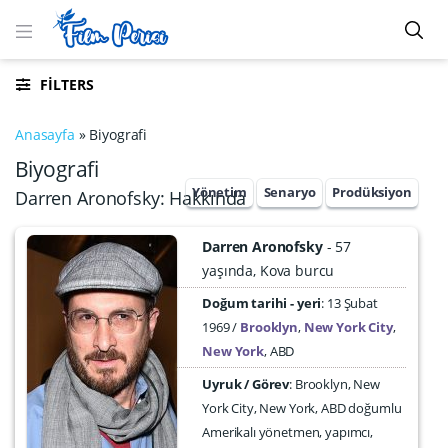
FILTERS
Anasayfa
»
Biyografi
Biyografi
Yönetim
Senaryo
Prodüksiyon
Darren Aronofsky: Hakkında
Darren Aronofsky
57
yaşında
Kova burcu
Doğum tarihi - yeri
13 Şubat
1969
Brooklyn
,
New York City
,
New York
,
ABD
Uyruk / Görev
: Brooklyn, New
York City, New York, ABD doğumlu
Amerikalı yönetmen, yapımcı,