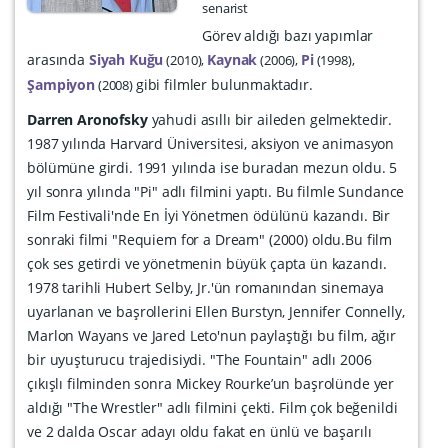
senarist
Görev aldığı bazı yapımlar
arasında
Siyah Kuğu
Kaynak
Pi
2010
2006
1998
Şampiyon
gibi filmler bulunmaktadır.
2008
Darren Aronofsky
yahudi asıllı bir aileden gelmektedir.
1987 yılında Harvard Üniversitesi, aksiyon ve animasyon
bölümüne girdi. 1991 yılında ise buradan mezun oldu. 5
yıl sonra yılında "Pi" adlı filmini yaptı. Bu filmle Sundance
Film Festivali'nde En İyi Yönetmen ödülünü kazandı. Bir
sonraki filmi "Requiem for a Dream" (2000) oldu.Bu film
çok ses getirdi ve yönetmenin büyük çapta ün kazandı.
1978 tarihli Hubert Selby, Jr.'ün romanından sinemaya
uyarlanan ve başrollerini Ellen Burstyn, Jennifer Connelly,
Marlon Wayans ve Jared Leto'nun paylaştığı bu film, ağır
bir uyuşturucu trajedisiydi. "The Fountain" adlı 2006
çıkışlı filminden sonra Mickey Rourke’un başrolünde yer
aldığı "The Wrestler" adlı filmini çekti. Film çok beğenildi
ve 2 dalda Oscar adayı oldu fakat en ünlü ve başarılı