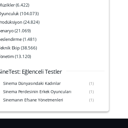
Müzikler
(6.422)
Oyunculuk
(104.073)
Prodüksiyon
(24.824)
Senaryo
(21.069)
Seslendirme
(1.481)
eknik Ekip
(38.566)
Yönetim
(13.120)
SineTest: Eğlenceli Testler
Sinema Dünyasındaki Kadınlar
(1)
Sinema Perdesinin Erkek Oyuncuları
(1)
Sinemanın Efsane Yönetmenleri
(1)