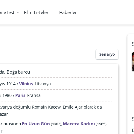
SiteTest
Film Listeleri
Haberler
Senaryo
da
Boğa burcu
yıs 1914
Vilnius
,
Litvanya
ık 1980
Paris
,
Fransa
 Litvanya doğumlu Romain Kacew, Emile Ajar olarak da
yazar
ar arasında
En Uzun Gün
Macera Kadını
1962
1965
r.