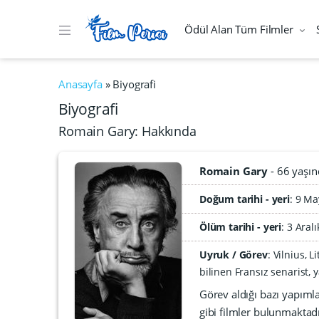
Ödül Alan Tüm Filmler
Anasayfa
»
Biyografi
Biyografi
Romain Gary: Hakkında
Romain Gary
66 yaşın
Doğum tarihi - yeri
9 Ma
Ölüm tarihi - yeri
:
3 Aral
Uyruk / Görev
: Vilnius,
bilinen Fransız senarist, 
Görev aldığı bazı yapıml
gibi filmler bulunmaktadı