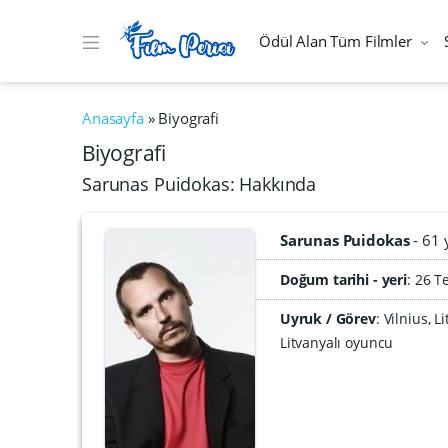
Ödül Alan Tüm Filmler
Anasayfa
»
Biyografi
Biyografi
Sarunas Puidokas: Hakkında
Sarunas Puidokas
61 
Doğum tarihi - yeri
26 T
Uyruk / Görev
: Vilnius,
Litvanyalı oyuncu