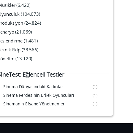
Müzikler
(6.422)
Oyunculuk
(104.073)
Prodüksiyon
(24.824)
Senaryo
(21.069)
Seslendirme
(1.481)
eknik Ekip
(38.566)
Yönetim
(13.120)
SineTest: Eğlenceli Testler
Sinema Dünyasındaki Kadınlar
(1)
Sinema Perdesinin Erkek Oyuncuları
(1)
Sinemanın Efsane Yönetmenleri
(1)