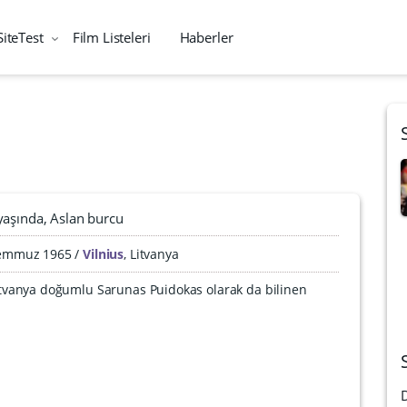
SiteTest
Film Listeleri
Haberler
yaşında
Aslan burcu
emmuz 1965
Vilnius
,
Litvanya
 Litvanya doğumlu Sarunas Puidokas olarak da bilinen