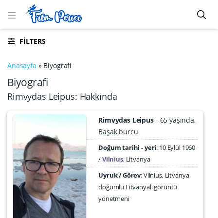
FILTERS
Anasayfa
»
Biyografi
Biyografi
Rimvydas Leipus: Hakkında
Rimvydas Leipus
65 yaşında
Başak burcu
Doğum tarihi - yeri
10 Eylül 1960
Vilnius
,
Litvanya
Uyruk / Görev
: Vilnius, Litvanya
doğumlu Litvanyalı görüntü
yönetmeni