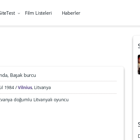
SiteTest
Film Listeleri
Haberler
ında
Başak burcu
ül 1984
Vilnius
,
Litvanya
Litvanya doğumlu Litvanyalı oyuncu