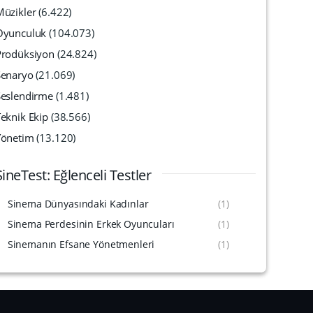
Müzikler
(6.422)
Oyunculuk
(104.073)
Prodüksiyon
(24.824)
Senaryo
(21.069)
Seslendirme
(1.481)
eknik Ekip
(38.566)
Yönetim
(13.120)
SineTest: Eğlenceli Testler
Sinema Dünyasındaki Kadınlar
(1)
Sinema Perdesinin Erkek Oyuncuları
(1)
Sinemanın Efsane Yönetmenleri
(1)