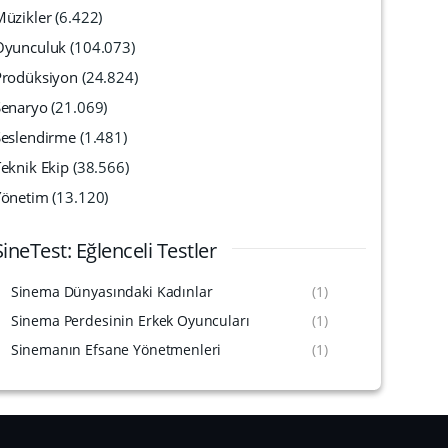
Müzikler
(6.422)
Oyunculuk
(104.073)
Prodüksiyon
(24.824)
Senaryo
(21.069)
Seslendirme
(1.481)
eknik Ekip
(38.566)
Yönetim
(13.120)
SineTest: Eğlenceli Testler
Sinema Dünyasındaki Kadınlar
(1)
Sinema Perdesinin Erkek Oyuncuları
(1)
Sinemanın Efsane Yönetmenleri
(1)