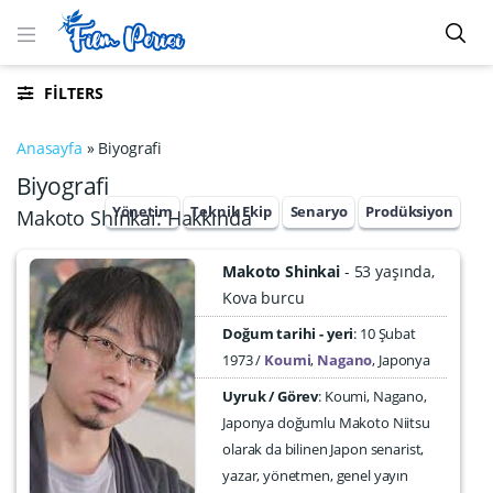
FILTERS
Anasayfa
»
Biyografi
Biyografi
Yönetim
Teknik Ekip
Senaryo
Prodüksiyon
Makoto Shinkai: Hakkında
Makoto Shinkai
53 yaşında
Kova burcu
Doğum tarihi - yeri
10 Şubat
1973
Koumi
,
Nagano
,
Japonya
Uyruk / Görev
: Koumi, Nagano,
Japonya doğumlu Makoto Niitsu
olarak da bilinen Japon senarist,
yazar, yönetmen, genel yayın