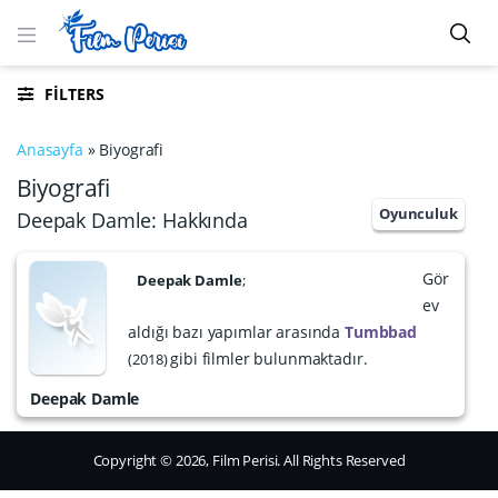
FILTERS
Anasayfa
»
Biyografi
Biyografi
Oyunculuk
Deepak Damle: Hakkında
Gör
Deepak Damle
;
ev
aldığı bazı yapımlar arasında
Tumbbad
gibi filmler bulunmaktadır.
2018
Deepak Damle
Copyright © 2026, Film Perisi. All Rights Reserved