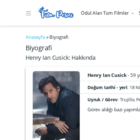
Ödül Alan Tüm Filmler
Anasayfa
»
Biyografi
Biyografi
Henry Ian Cusick: Hakkında
Henry Ian Cusick
59 y
Doğum tarihi - yeri
18 N
Uyruk / Görev
: Trujillo
Görev aldığı bazı yapıml