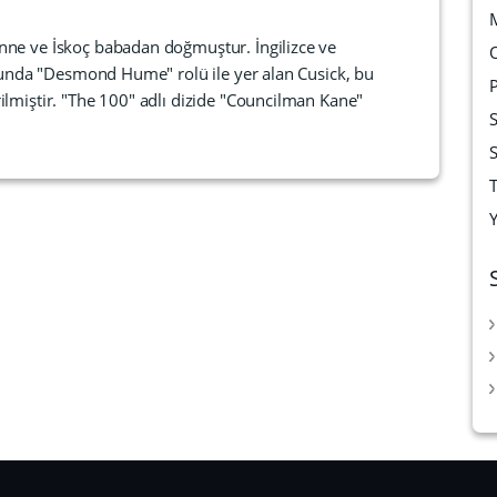
nne ve İskoç babadan doğmuştur. İngilizce ve
osunda "Desmond Hume" rolü ile yer alan Cusick, bu
lmiştir. "The 100" adlı dizide "Councilman Kane"
T