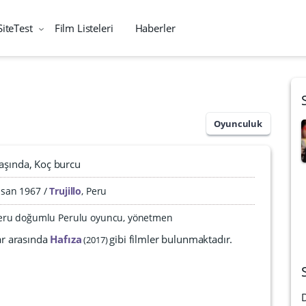
SiteTest
Film Listeleri
Haberler
Oyunculuk
aşında
Koç burcu
isan 1967
Trujillo
,
Peru
, Peru doğumlu Perulu oyuncu, yönetmen
ar arasında
Hafıza
gibi filmler bulunmaktadır.
2017