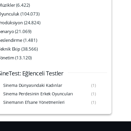
Müzikler
(6.422)
Oyunculuk
(104.073)
Prodüksiyon
(24.824)
Senaryo
(21.069)
Seslendirme
(1.481)
eknik Ekip
(38.566)
Yönetim
(13.120)
SineTest: Eğlenceli Testler
Sinema Dünyasındaki Kadınlar
(1)
Sinema Perdesinin Erkek Oyuncuları
(1)
Sinemanın Efsane Yönetmenleri
(1)