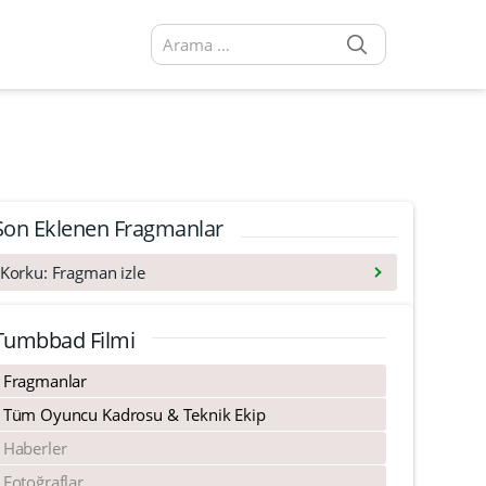
SEARCH
Arama sonuçları:
Son Eklenen Fragmanlar
Korku: Fragman izle
Tumbbad Filmi
Fragmanlar
Tüm Oyuncu Kadrosu & Teknik Ekip
Haberler
Feedback
Lanetli Kapı:
To Your Last Death
Paranormal Orman
Fotoğraflar