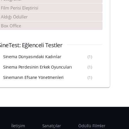
Film Perisi Eleştirisi
Aldığı Ödüller
Box Office
SineTest: Eğlenceli Testler
Sinema Dünyasındaki Kadınlar
(1)
Sinema Perdesinin Erkek Oyuncuları
(1)
Sinemanın Efsane Yönetmenleri
(1)
İletişim
Sanatçılar
Ödüllü Filmler